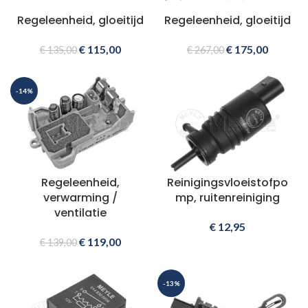
Regeleenheid, gloeitijd
Regeleenheid, gloeitijd
€
115,00
€
175,00
€
135,00
€
267,00
-14%
Regeleenheid,
Reinigingsvloeistofpo
verwarming /
mp, ruitenreiniging
ventilatie
€
12,95
€
119,00
€
139,00
-13%