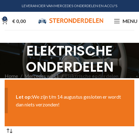
LEVERANCIER VAN MERCEDES ONDERDELEN EN ACCU'S
0
€
0,00
MENU
ELEKTRISCHE
ONDERDELEN
Home
Mercedes w211
Elektrische onderdelen
Let op:
We zijn t/m 14 augustus gesloten er wordt
dan niets verzonden!