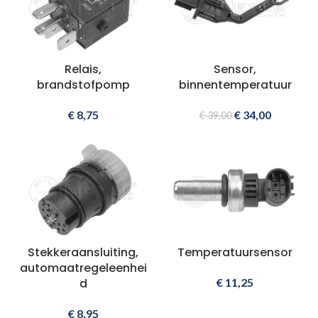
Relais,
Sensor,
brandstofpomp
binnentemperatuur
€
8,75
€
34,00
€
39,00
Stekkeraansluiting,
Temperatuursensor
automaatregeleenhei
d
€
11,25
€
8,95