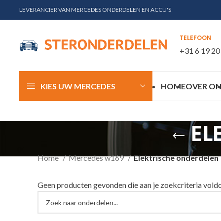
LEVERANCIER VAN MERCEDES ONDERDELEN EN ACCU'S
TELEFOON
+31 6 19 20
KIES UW MERCEDES
HOME
OVER ON
EL
Home
Mercedes w169
Elektrische onderdelen
Geen producten gevonden die aan je zoekcriteria vold