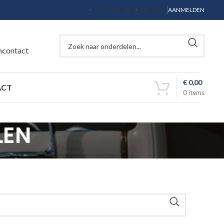
VOORWAARDEN
PRIVACY
AANMELDEN
ncontact
€
0,00
ACT
0
items
LEN