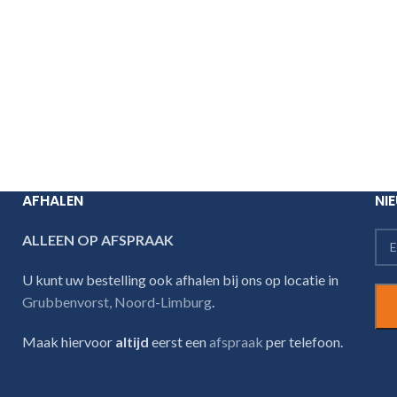
AFHALEN
NI
ALLEEN OP AFSPRAAK
U kunt uw bestelling ook afhalen bij ons op locatie in
Grubbenvorst, Noord-Limburg
.
Maak hiervoor
altijd
eerst een
afspraak
per telefoon.