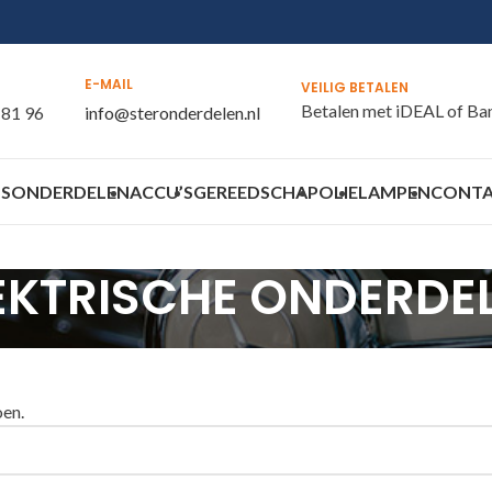
E-MAIL
VEILIG BETALEN
Betalen met iDEAL of Ba
 81 96
info@steronderdelen.nl
S
ONDERDELEN
ACCU’S
GEREEDSCHAP
OLIE
LAMPEN
CONT
EKTRISCHE ONDERDE
oen.