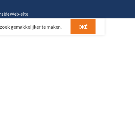
nsideWeb
-site
zoek gemakkelijker te maken.
OKÉ