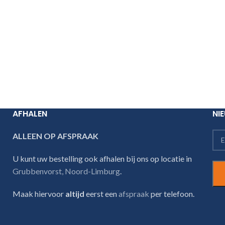
AFHALEN
NI
ALLEEN OP AFSPRAAK
U kunt uw bestelling ook afhalen bij ons op locatie in
Grubbenvorst, Noord-Limburg
.
Maak hiervoor
altijd
eerst een
afspraak
per telefoon.