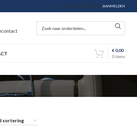
VOORWAARDEN
PRIVACY
AANMELDEN
ncontact
€
0,00
ACT
0
items