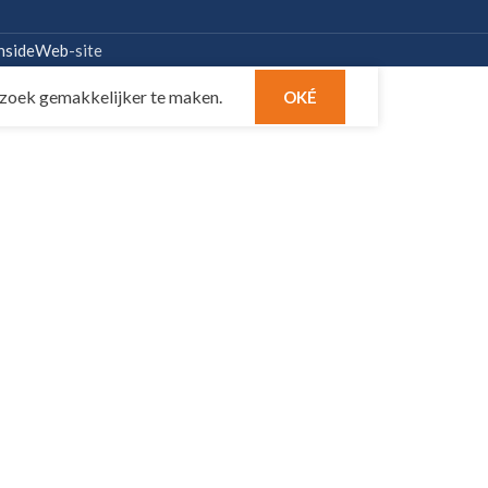
nsideWeb
-site
zoek gemakkelijker te maken.
OKÉ