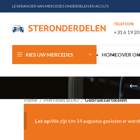
LEVERANCIER VAN MERCEDES ONDERDELEN EN ACCU'S
TELEFOON
+31 6 19 20
KIES UW MERCEDES
HOME
OVER ON
Home
Mercedes w140
Gebruiksartikelen
Let op:
We zijn t/m 14 augustus gesloten er word