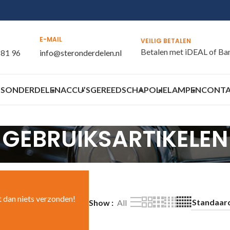
E-MAIL
VEILIG BETALEN
Betalen met iDEAL of Ba
 81 96
info@steronderdelen.nl
S
ONDERDELEN
ACCU’S
GEREEDSCHAP
OLIE
LAMPEN
CONT
GEBRUIKSARTIKELEN
t dan niets verzonden!
Show
All