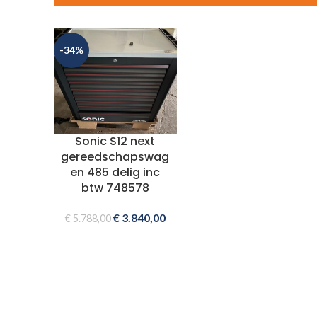
-34%
Sonic S12 next
gereedschapswag
en 485 delig inc
btw 748578
€
3.840,00
€
5.788,00