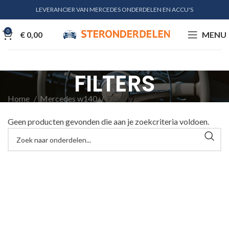
LEVERANCIER VAN MERCEDES ONDERDELEN EN ACCU'S
0
€
0,00
MENU
FILTERS
Home
Mercedes w140
Filters
Geen producten gevonden die aan je zoekcriteria voldoen.