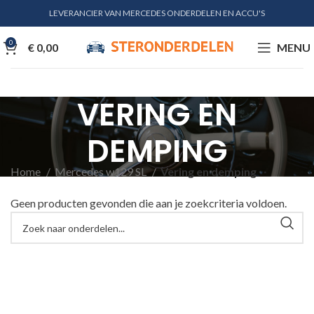
LEVERANCIER VAN MERCEDES ONDERDELEN EN ACCU'S
0
€
0,00
MENU
VERING EN
DEMPING
Home
Mercedes w129 SL
Vering en demping
Geen producten gevonden die aan je zoekcriteria voldoen.