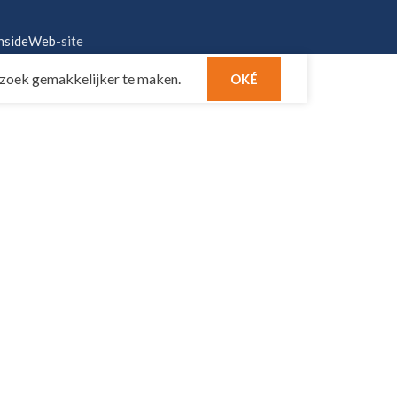
nsideWeb
-site
zoek gemakkelijker te maken.
OKÉ