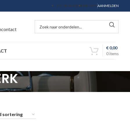
VOORWAARDEN
PRIVACY
AANMELDEN
ncontact
€
0,00
ACT
0
items
ERK