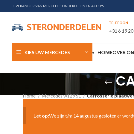
LEVERANCIER VAN MERCEDES ONDERDELEN EN ACCU'S
TELEFOON
+31 6 19 20
KIES UW MERCEDES
HOME
OVER ON
CA
Home
Mercedes w129 SL
Carrosserie plaatwe
Let op:
We zijn t/m 14 augustus gesloten er word