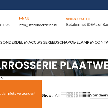
E-MAIL
VEILIG BETALEN
Betalen met iDEAL of Ba
 81 96
info@steronderdelen.nl
S
ONDERDELEN
ACCU’S
GEREEDSCHAP
OLIE
LAMPEN
CONT
RROSSERIE PLAATW
rk
t dan niets verzonden!
Show
All