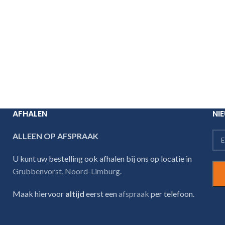
AFHALEN
NI
ALLEEN OP AFSPRAAK
U kunt uw bestelling ook afhalen bij ons op locatie in
Grubbenvorst, Noord-Limburg
.
Maak hiervoor
altijd
eerst een
afspraak
per telefoon.