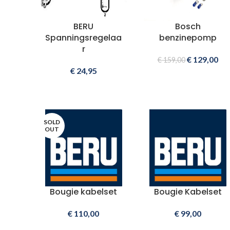
BERU
Bosch
Spanningsregelaa
benzinepomp
r
€
129,00
€
159,00
€
24,95
SOLD
OUT
Bougie kabelset
Bougie Kabelset
€
110,00
€
99,00