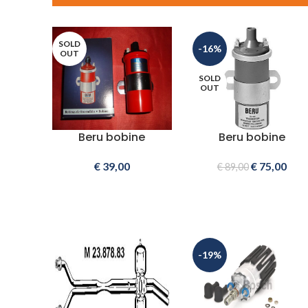
SOLD
-16%
OUT
SOLD
OUT
Beru bobine
Beru bobine
€
39,00
€
75,00
€
89,00
-19%