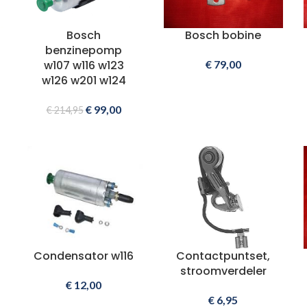
Bosch
Bosch bobine
benzinepomp
w107 w116 w123
€
79,00
w126 w201 w124
€
99,00
€
214,95
Condensator w116
Contactpuntset,
stroomverdeler
€
12,00
€
6,95