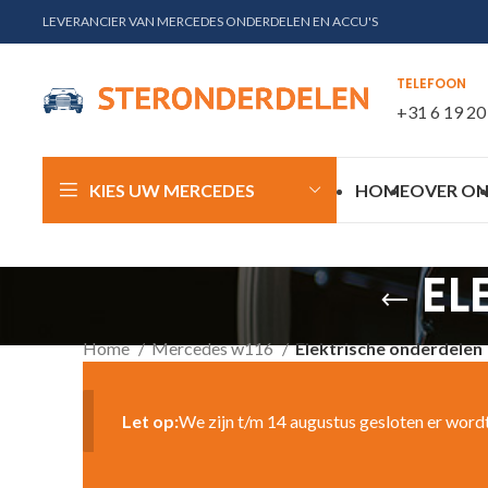
LEVERANCIER VAN MERCEDES ONDERDELEN EN ACCU'S
TELEFOON
+31 6 19 20
KIES UW MERCEDES
HOME
OVER ON
EL
Home
Mercedes w116
Elektrische onderdelen
Let op:
We zijn t/m 14 augustus gesloten er word