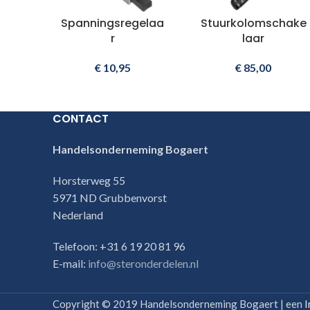
Spanningsregelaa
Stuurkolomschake
r
laar
€
10,95
€
85,00
CONTACT
Handelsonderneming Bogaert
Horsterweg 55
5971 ND Grubbenvorst
Nederland
Telefoon: +31 6 19 20 81 96
E-mail:
info@steronderdelen.nl
Copyright © 2019 Handelsonderneming Bogaert | een
I