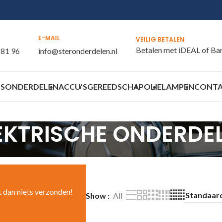
E-MAIL
VEILIG BETALEN
Betalen met iDEAL of Ba
 81 96
info@steronderdelen.nl
S
ONDERDELEN
ACCU’S
GEREEDSCHAP
OLIE
LAMPEN
CONT
EKTRISCHE ONDERDE
t dan niets verzonden!
Show
All