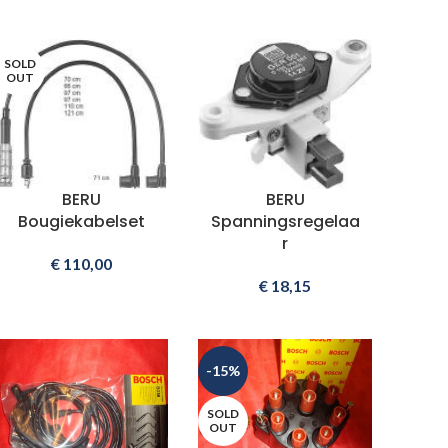
SOLD
OUT
BERU
BERU
Bougiekabelset
Spanningsregelaa
r
€
110,00
€
18,15
-15%
SOLD
OUT