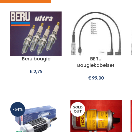
Beru bougie
BERU
Bougiekabelset
€
2,75
€
99,00
SOLD
-54%
OUT