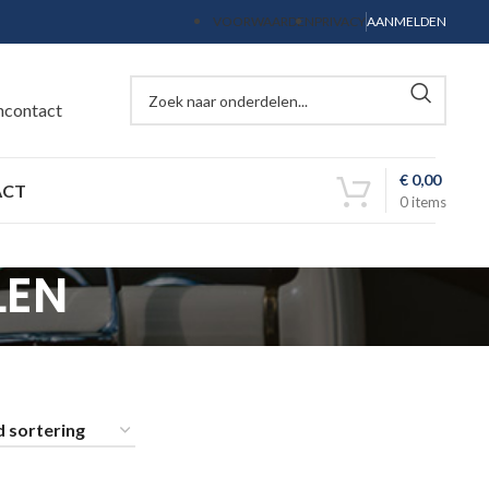
VOORWAARDEN
PRIVACY
AANMELDEN
ncontact
€
0,00
ACT
0
items
LEN