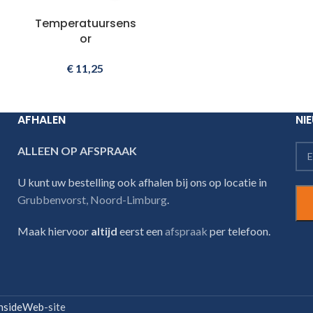
Temperatuursens
or
€
11,25
AFHALEN
NI
ALLEEN OP AFSPRAAK
U kunt uw bestelling ook afhalen bij ons op locatie in
Grubbenvorst, Noord-Limburg
.
Maak hiervoor
altijd
eerst een
afspraak
per telefoon.
nsideWeb
-site