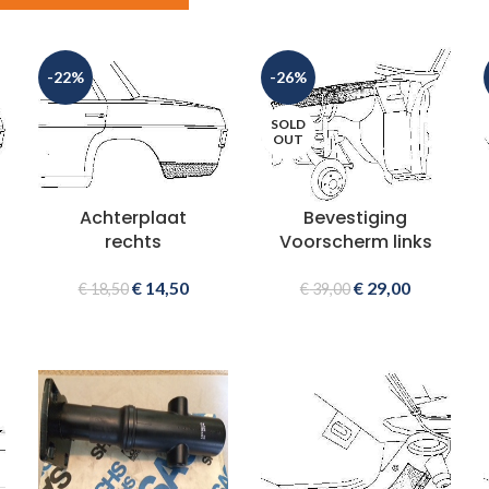
-22%
-26%
SOLD
OUT
Achterplaat
Bevestiging
rechts
Voorscherm links
€
14,50
€
29,00
€
18,50
€
39,00