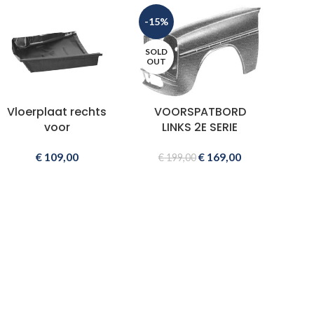
-15%
SOLD
OUT
Vloerplaat rechts
VOORSPATBORD
voor
LINKS 2E SERIE
€
109,00
€
169,00
€
199,00