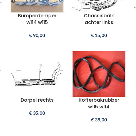
Bumperdemper
Chassisbalk
w114 w115
achter links
€
90,00
€
15,00
Dorpel rechts
Kofferbakrubber
w115 w114
€
35,00
€
39,00