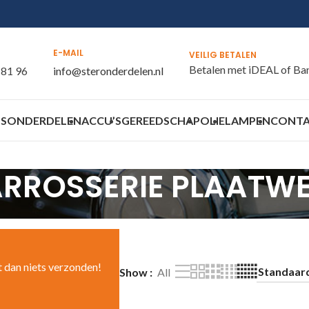
E-MAIL
VEILIG BETALEN
Betalen met iDEAL of Ba
 81 96
info@steronderdelen.nl
S
ONDERDELEN
ACCU’S
GEREEDSCHAP
OLIE
LAMPEN
CONT
RROSSERIE PLAATW
t dan niets verzonden!
Show
All