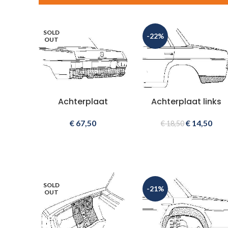
SOLD
-22%
OUT
Achterplaat
Achterplaat links
€
67,50
€
14,50
€
18,50
SOLD
-21%
OUT