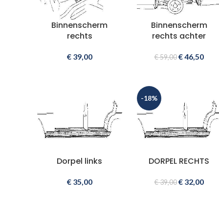
Binnenscherm
Binnenscherm
rechts
rechts achter
€
39,00
€
46,50
€
59,00
-18%
Dorpel links
DORPEL RECHTS
€
35,00
€
32,00
€
39,00