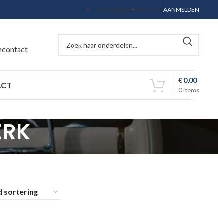
VOORWAARDEN
PRIVACY
AANMELDEN
ncontact
€
0,00
ACT
0
items
ERK