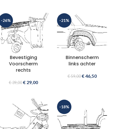
-26%
-21%
Bevestiging
Binnenscherm
Voorscherm
links achter
rechts
€
46,50
€
59,00
€
29,00
€
39,00
-18%