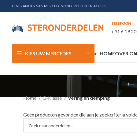
LEVERANCIER VAN MERCEDES ONDERDELEN EN ACCU'S
TELEFOON
+31 6 19 20
KIES UW MERCEDES
HOME
OVER ON
Home
G-Klasse
Vering en demping
Geen producten gevonden die aan je zoekcriteria vold