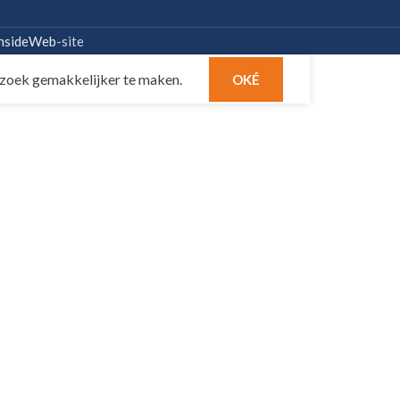
nsideWeb
-site
zoek gemakkelijker te maken.
OKÉ