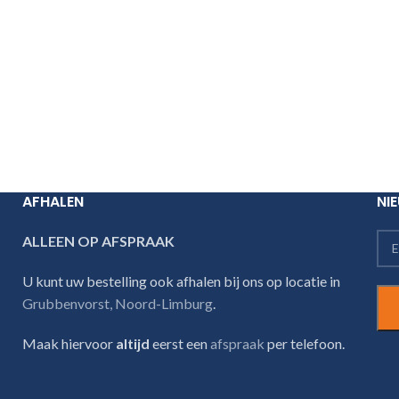
AFHALEN
NI
ALLEEN OP AFSPRAAK
U kunt uw bestelling ook afhalen bij ons op locatie in
Grubbenvorst, Noord-Limburg
.
Maak hiervoor
altijd
eerst een
afspraak
per telefoon.