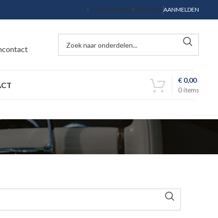
VOORWAARDEN
PRIVACY
AANMELDEN
ncontact
€
0,00
ACT
0
items