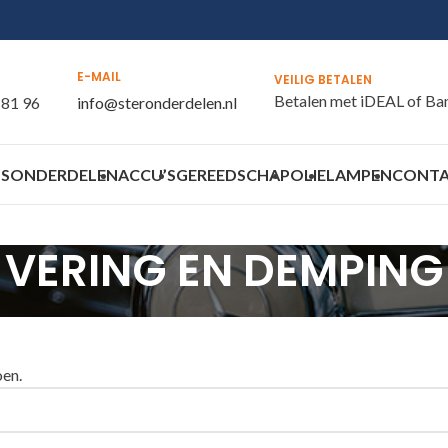
E-MAIL
VEILIG BETALEN
Betalen met iDEAL of Ba
 81 96
info@steronderdelen.nl
S
ONDERDELEN
ACCU’S
GEREEDSCHAP
OLIE
LAMPEN
CONT
VERING EN DEMPING
oen.