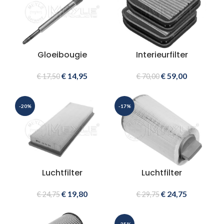
Gloeibougie
Interieurfilter
€
14,95
€
59,00
€
17,50
€
70,00
-20%
-17%
Luchtfilter
Luchtfilter
€
19,80
€
24,75
€
24,75
€
29,75