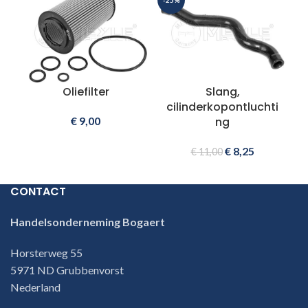
-25%
Oliefilter
Slang,
cilinderkopontluchti
€
9,00
ng
€
8,25
€
11,00
CONTACT
Handelsonderneming Bogaert
Horsterweg 55
5971 ND Grubbenvorst
Nederland