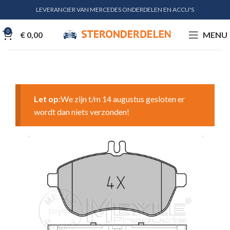
LEVERANCIER VAN MERCEDES ONDERDELEN EN ACCU'S
0
€
0,00
MENU
Let op:
We zijn t/m 14 augustus gesloten er
wordt dan niets verzonden!