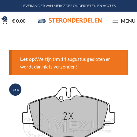
LEVERANCIER VAN MERCEDES ONDERDELEN EN ACCU'S
0
€
0,00
MENU
Let op:
We zijn t/m 14 augustus gesloten er
wordt dan niets verzonden!
-15%