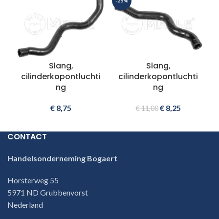
-25%
Slang,
Slang,
cilinderkopontluchti
cilinderkopontluchti
ng
ng
€
8,75
€
8,25
€
11,00
CONTACT
Handelsonderneming Bogaert
Horsterweg 55
5971 ND Grubbenvorst
Nederland