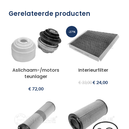
Gerelateerde producten
-27%
Aslichaam-/motors
Interieurfilter
teunlager
€
24,00
€
33,00
€
72,00