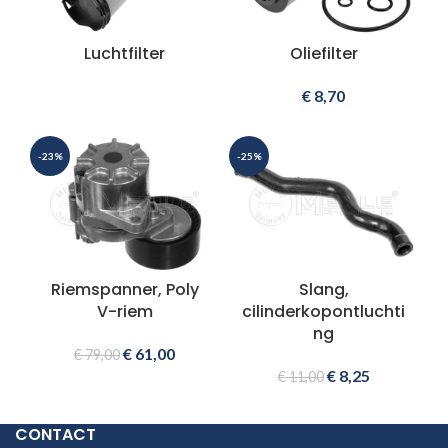
Luchtfilter
Oliefilter
€
8,70
-23%
-25%
Riemspanner, Poly
Slang,
V-riem
cilinderkopontluchti
ng
€
61,00
€
79,00
€
8,25
€
11,00
CONTACT