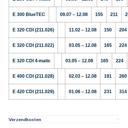
E 300 BlueTEC
09.07 – 12.08
155
211
2
E 320 CDI (211.026)
11.02 – 12.08
150
204
E 320 CDI (211.022)
03.05 – 12.08
165
224
E 320 CDI 4-matic
03.05 – 12.08
165
224
E 400 CDI (211.028)
02.03 – 12.08
191
260
E 420 CDI (211.029)
01.06 – 12.08
231
314
Verzendkosten