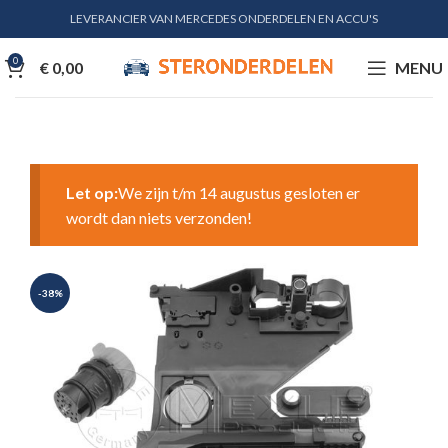
LEVERANCIER VAN MERCEDES ONDERDELEN EN ACCU'S
0
€
0,00
MENU
Let op:
We zijn t/m 14 augustus gesloten er
wordt dan niets verzonden!
-38%