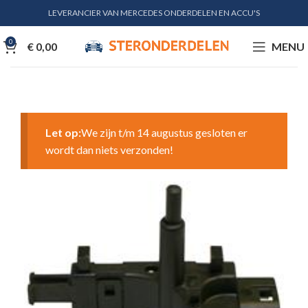
LEVERANCIER VAN MERCEDES ONDERDELEN EN ACCU'S
0
€
0,00
MENU
Let op:
We zijn t/m 14 augustus gesloten er
wordt dan niets verzonden!