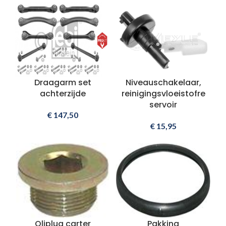
Draagarm set
Niveauschakelaar,
achterzijde
reinigingsvloeistofre
servoir
€
147,50
€
15,95
Oliplug carter
Pakking