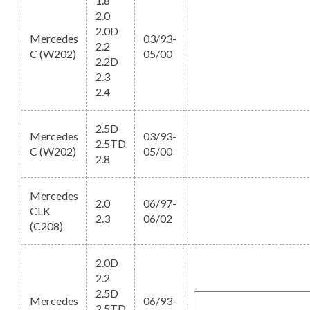
1.8
2.0
2.0D
Mercedes
03/93-
2.2
C (W202)
05/00
2.2D
2.3
2.4
2.5D
Mercedes
03/93-
2.5TD
C (W202)
05/00
2.8
Mercedes
2.0
06/97-
CLK
2.3
06/02
(C208)
2.0D
2.2
2.5D
Mercedes
06/93-
2.5TD