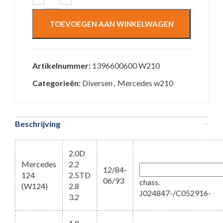
TOEVOEGEN AAN WINKELWAGEN
Artikelnummer:
1396600600 W210
Categorieën:
Diversen
,
Mercedes w210
Beschrijving
2.0D
Mercedes
2.2
12/84-
124
2.5TD
06/93
chass.
(W124)
2.8
J024847-/C052916-
3.2