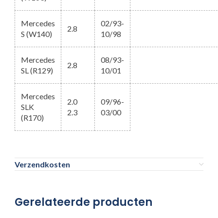
Mercedes
02/93-
2.8
S (W140)
10/98
Mercedes
08/93-
2.8
SL (R129)
10/01
Mercedes
2.0
09/96-
SLK
2.3
03/00
(R170)
Verzendkosten
Gerelateerde producten