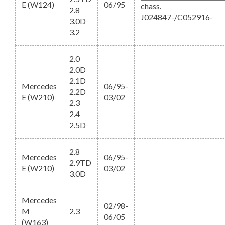
E (W124)
06/95
chass.
2.8
J024847-/C052916-
3.0D
3.2
2.0
2.0D
2.1D
Mercedes
06/95-
2.2D
E (W210)
03/02
2.3
2.4
2.5D
2.8
Mercedes
06/95-
2.9TD
E (W210)
03/02
3.0D
Mercedes
02/98-
M
2.3
06/05
(W163)