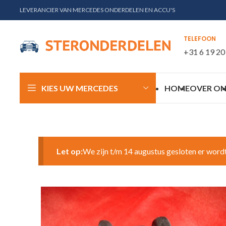
LEVERANCIER VAN MERCEDES ONDERDELEN EN ACCU'S
TELEFOON
+31 6 19 20
KIES UW MERCEDES
HOME
OVER ON
Let op:
We zijn t/m 14 augustus gesloten er word