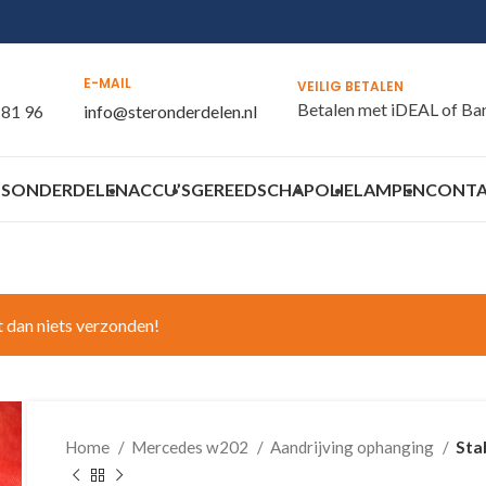
E-MAIL
VEILIG BETALEN
Betalen met iDEAL of Ba
 81 96
info@steronderdelen.nl
S
ONDERDELEN
ACCU’S
GEREEDSCHAP
OLIE
LAMPEN
CONT
t dan niets verzonden!
Home
Mercedes w202
Aandrijving ophanging
Sta