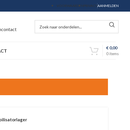
VOORWAARDEN
PRIVACY
AANMELDEN
ncontact
€
0,00
ACT
0
items
bilisatorlager