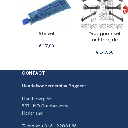
Ate vet
Draagarm set
achterzijde
€
17,00
€
147,50
CONTACT
Handelsonderneming Bogaert
Horsterweg 55
5971 ND Grubbenvorst
Nederland
Telefoon: +31 6 19 20 81 96