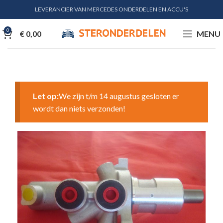
LEVERANCIER VAN MERCEDES ONDERDELEN EN ACCU'S
0
€
0,00
MENU
Let op:
We zijn t/m 14 augustus gesloten er
wordt dan niets verzonden!