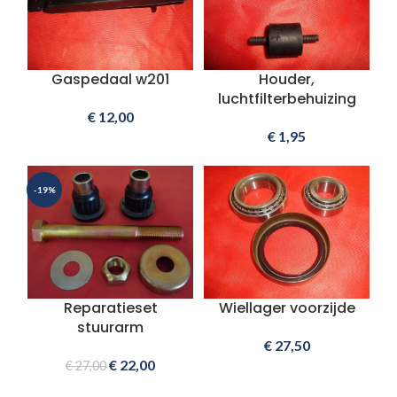
Gaspedaal w201
Houder,
luchtfilterbehuizing
€
12,00
€
1,95
-19%
Reparatieset
Wiellager voorzijde
stuurarm
€
27,50
€
22,00
€
27,00