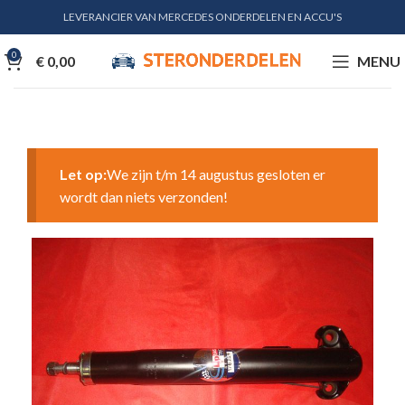
LEVERANCIER VAN MERCEDES ONDERDELEN EN ACCU'S
0
€
0,00
MENU
Let op:
We zijn t/m 14 augustus gesloten er
wordt dan niets verzonden!