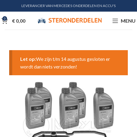
LEVERANCIER VAN MERCEDES ONDERDELEN EN ACCU'S
0
€
0,00
MENU
Let op:
We zijn t/m 14 augustus gesloten er
wordt dan niets verzonden!