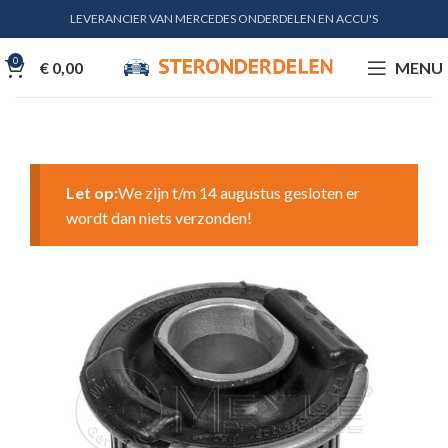
LEVERANCIER VAN MERCEDES ONDERDELEN EN ACCU'S
0
€
0,00
MENU
Let op:
We zijn t/m 14 augustus gesloten er
wordt dan niets verzonden!