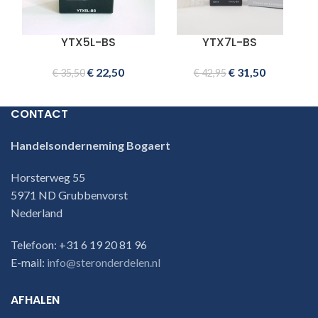
YTX5L-BS
YTX7L-BS
€
22,50
€
31,50
€
35,50
€
42,95
CONTACT
Handelsonderneming Bogaert
Horsterweg 55
5971 ND Grubbenvorst
Nederland
Telefoon: +31 6 19 20 81 96
E-mail:
info@steronderdelen.nl
AFHALEN