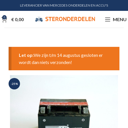
LEVERANCIER VAN MERCEDES ONDERDELEN EN ACCU'S
0
€
0,00
MENU
Let op:
We zijn t/m 14 augustus gesloten er
wordt dan niets verzonden!
-25%