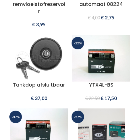
remvloeistofreservoi
automaat 08224
r
€
2,75
€
4,00
€
3,95
-22%
Tankdop afsluitbaar
YTX4L-BS
€
37,00
€
17,50
€
22,50
-37%
-27%