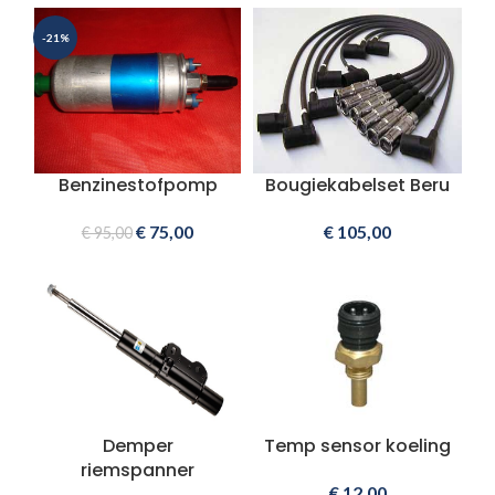
-21%
Benzinestofpomp
Bougiekabelset Beru
€
75,00
€
105,00
€
95,00
Demper
Temp sensor koeling
riemspanner
€
12,00