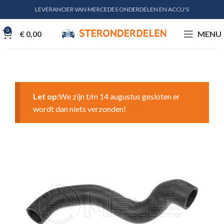
LEVERANCIER VAN MERCEDES ONDERDELEN EN ACCU'S
0
€
0,00
MENU
Let op:
We zijn t/m 14 augustus gesloten er
wordt dan niets verzonden!