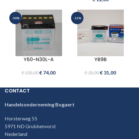
-30%
-11%
Y60-N30L-A
YB9B
€
74,00
€
31,00
€
105,00
€
35,00
CONTACT
Handelsonderneming Bogaert
Horsterweg 55
5971 ND Grubbenvorst
Nederland