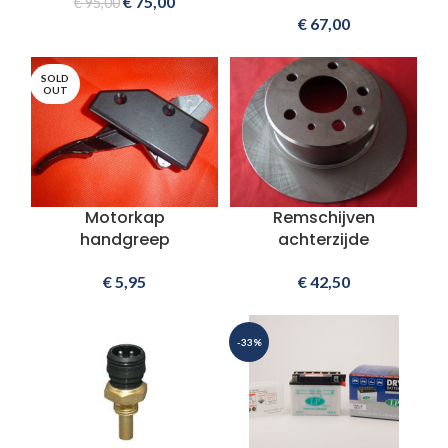
€
75,00
€
95,00
€
67,00
SOLD
OUT
Motorkap
Remschijven
handgreep
achterzijde
€
5,95
€
42,50
-33%