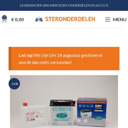
LEVERANCIER VAN MERCEDES ONDERDELEN EN ACCU'S
0
€
0,00
MENU
Let op:
We zijn t/m 14 augustus gesloten er
wordt dan niets verzonden!
-11%