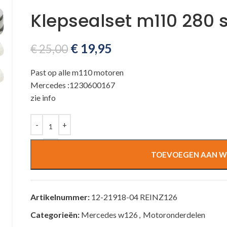
Klepsealset m110 280 s
€
19,95
€
25,00
Past op alle m110 motoren
Mercedes :1230600167
zie info
TOEVOEGEN AAN W
Artikelnummer:
12-21918-04 REINZ126
Categorieën:
Mercedes w126
,
Motoronderdelen