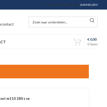
VOORWAARDEN
PRIVACY
AANMELDEN
ncontact
€
0,00
ACT
0
items
set m110 280 s se