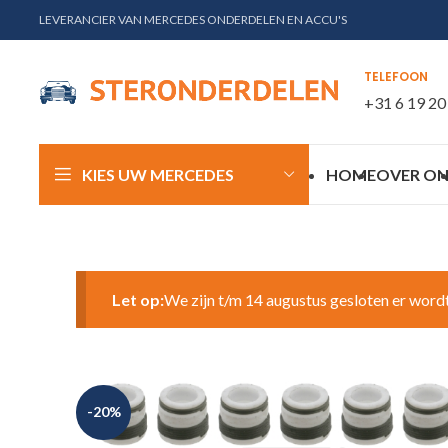
LEVERANCIER VAN MERCEDES ONDERDELEN EN ACCU'S
TELEFOON
+31 6 19 20
KIES UW MERCEDES
HOME
OVER ON
Let op:
We zijn t/m 14 augustus gesloten er word
-20%