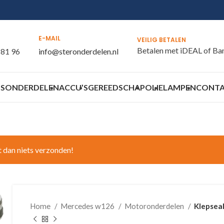
E-MAIL
VEILIG BETALEN
Betalen met iDEAL of Ba
 81 96
info@steronderdelen.nl
S
ONDERDELEN
ACCU’S
GEREEDSCHAP
OLIE
LAMPEN
CONT
t dan niets verzonden!
Home
Mercedes w126
Motoronderdelen
Klepseal