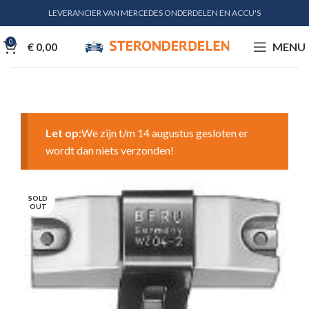
LEVERANCIER VAN MERCEDES ONDERDELEN EN ACCU'S
0
€
0,00
MENU
Let op:
We zijn t/m 14 augustus gesloten er
wordt dan niets verzonden!
SOLD
OUT