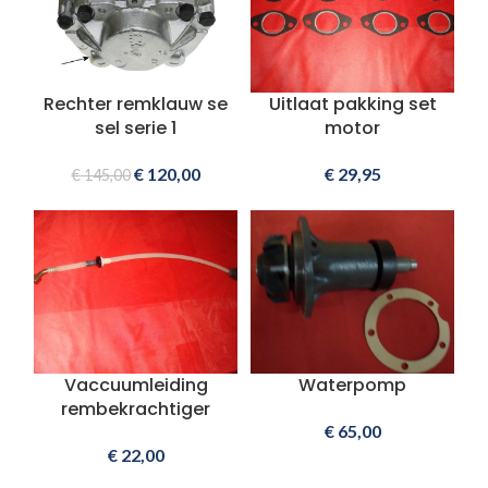
Rechter remklauw se
Uitlaat pakking set
sel serie 1
motor
€
120,00
€
29,95
€
145,00
Vaccuumleiding
Waterpomp
rembekrachtiger
€
65,00
€
22,00