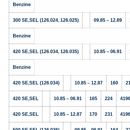
Benzine
300 SE,SEL (126.024, 126.025)
09.85 – 12.89
Benzine
420 SE,SEL (126.034, 126.035)
10.85 – 06.91
Benzine
420 SE,SEL (126.034)
10.85 – 12.87
160
2
420 SE,SEL
10.85 – 06.91
165
224
419
420 SE,SEL
10.85 – 12.87
170
231
419
500 SE,SEL (126.036)
09.85 – 06.91
164
2