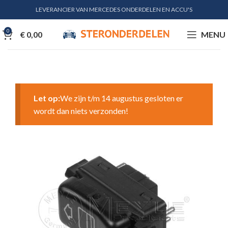
LEVERANCIER VAN MERCEDES ONDERDELEN EN ACCU'S
0
€
0,00
MENU
Let op:
We zijn t/m 14 augustus gesloten er
wordt dan niets verzonden!