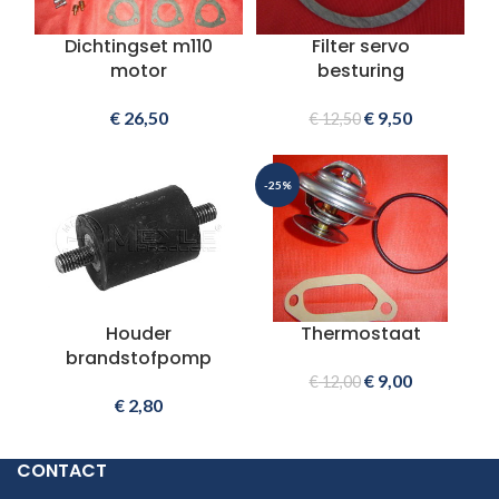
Dichtingset m110
Filter servo
motor
besturing
€
26,50
€
9,50
€
12,50
-25%
Houder
Thermostaat
brandstofpomp
€
9,00
€
12,00
€
2,80
CONTACT