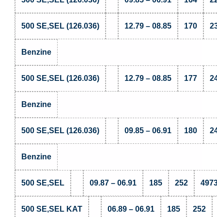
500 SE,SEL (126.036)
12.79 – 08.85
170
2
Benzine
500 SE,SEL (126.036)
12.79 – 08.85
177
2
Benzine
500 SE,SEL (126.036)
09.85 – 06.91
180
2
Benzine
500 SE,SEL
09.87 – 06.91
185
252
497
500 SE,SEL KAT
06.89 – 06.91
185
252