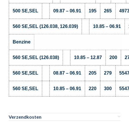
500 SE,SEL
09.87 – 06.91
195
265
497
560 SE,SEL (126.038, 126.039)
10.85 – 06.91
Benzine
560 SE,SEL (126.038)
10.85 – 12.87
200
2
560 SE,SEL
08.87 – 06.91
205
279
554
560 SE,SEL
10.85 – 06.91
220
300
554
Verzendkosten