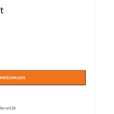
t
INKELWAGEN
des w126