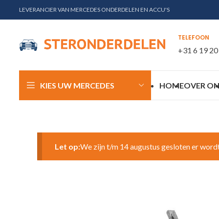
LEVERANCIER VAN MERCEDES ONDERDELEN EN ACCU'S
TELEFOON
+31 6 19 20
KIES UW MERCEDES
HOME
OVER ON
Let op:
We zijn t/m 14 augustus gesloten er word