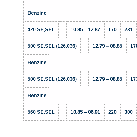
Benzine
420 SE,SEL
10.85 – 12.87
170
231
500 SE,SEL (126.036)
12.79 – 08.85
17
Benzine
500 SE,SEL (126.036)
12.79 – 08.85
17
Benzine
560 SE,SEL
10.85 – 06.91
220
300