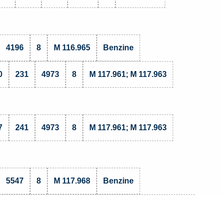
4196
8
M 116.965
Benzine
0
231
4973
8
M 117.961; M 117.963
7
241
4973
8
M 117.961; M 117.963
5547
8
M 117.968
Benzine