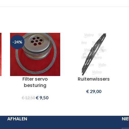
-24%
Filter servo
Ruitenwissers
besturing
€
29,00
€
9,50
€
12,50
AFHALEN
NI