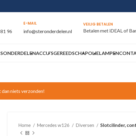
E-MAIL
VEILIG BETALEN
Betalen met iDEAL of Ba
 81 96
info@steronderdelen.nl
S
ONDERDELEN
ACCU’S
GEREEDSCHAP
OLIE
LAMPEN
CONT
t dan niets verzonden!
Home
Mercedes w126
Diversen
Slotcilinder, con