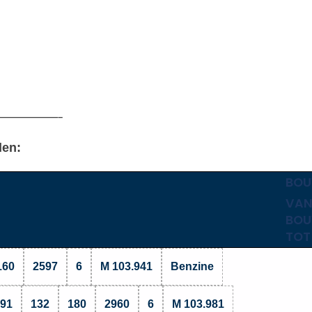
———————–
len:
BO
VAN
BO
TOT
160
2597
6
M 103.941
Benzine
.91
132
180
2960
6
M 103.981