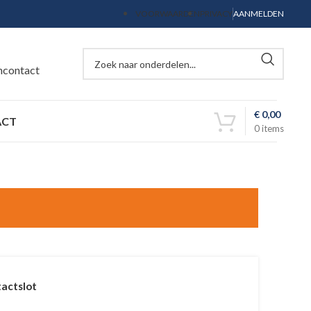
VOORWAARDEN
PRIVACY
AANMELDEN
ncontact
€
0,00
ACT
0
items
tactslot