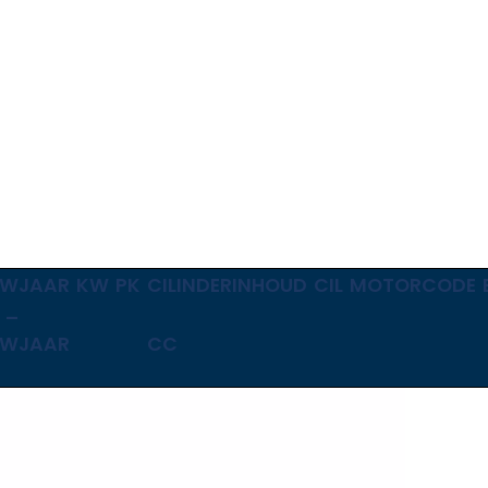
UWJAAR
KW
PK
CILINDERINHOUD
CIL
MOTORCODE
 –
UWJAAR
CC