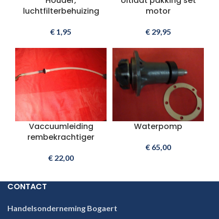
Houder,
Uitlaat pakking set
luchtfilterbehuizing
motor
€
1,95
€
29,95
Vaccuumleiding
Waterpomp
rembekrachtiger
€
65,00
€
22,00
CONTACT
Handelsonderneming Bogaert