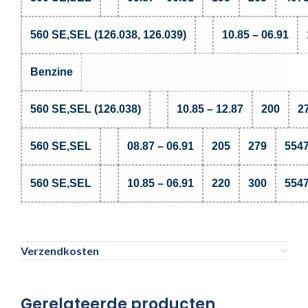
560 SE,SEL (126.038, 126.039)
10.85 – 06.91
Benzine
560 SE,SEL (126.038)
10.85 – 12.87
200
2
560 SE,SEL
08.87 – 06.91
205
279
554
560 SE,SEL
10.85 – 06.91
220
300
554
Verzendkosten
Gerelateerde producten