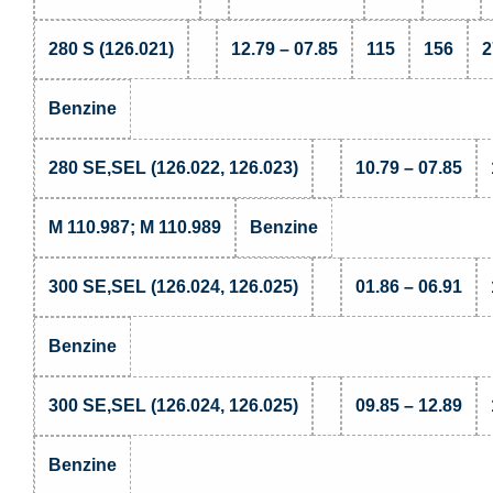
280 S (126.021)
12.79 – 07.85
115
156
2
Benzine
280 SE,SEL (126.022, 126.023)
10.79 – 07.85
M 110.987; M 110.989
Benzine
300 SE,SEL (126.024, 126.025)
01.86 – 06.91
Benzine
300 SE,SEL (126.024, 126.025)
09.85 – 12.89
Benzine