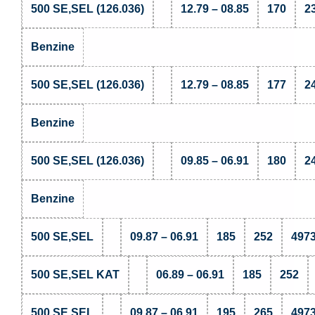
500 SE,SEL (126.036)
12.79 – 08.85
170
2
Benzine
500 SE,SEL (126.036)
12.79 – 08.85
177
2
Benzine
500 SE,SEL (126.036)
09.85 – 06.91
180
2
Benzine
500 SE,SEL
09.87 – 06.91
185
252
497
500 SE,SEL KAT
06.89 – 06.91
185
252
500 SE,SEL
09.87 – 06.91
195
265
497