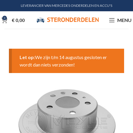
LEVERANCIER VAN MERCEDES ONDERDELEN EN ACCU'S
0
€
0,00
MENU
Let op:
We zijn t/m 14 augustus gesloten er
wordt dan niets verzonden!