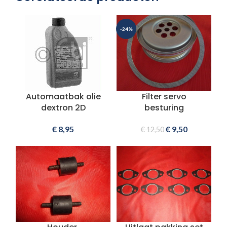
-24%
Automaatbak olie
Filter servo
dextron 2D
besturing
€
8,95
€
9,50
€
12,50