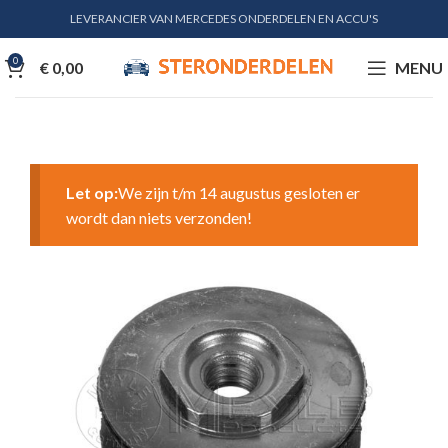
LEVERANCIER VAN MERCEDES ONDERDELEN EN ACCU'S
0
€
0,00
MENU
Let op:
We zijn t/m 14 augustus gesloten er
wordt dan niets verzonden!