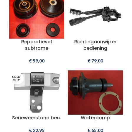
Reparatieset
Richtingaanwijzer
subframe
bediening
€
59,00
€
79,00
SOLD
OUT
Serieweerstand beru
Waterpomp
€
22,95
€
65,00