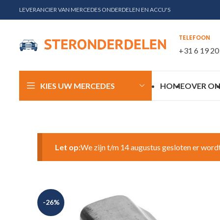
LEVERANCIER VAN MERCEDES ONDERDELEN EN ACCU'S
TELEFOON
+31 6 19 20
KIES UW MERCEDES
HOME
OVER ON
Let op:
We zijn t/m 14 augustus gesloten er word
-26%