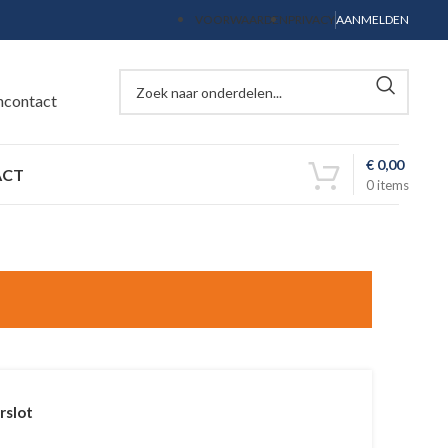
VOORWAARDEN
PRIVACY
AANMELDEN
ncontact
€
0,00
ACT
0
items
rslot