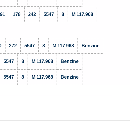
.91
178
242
5547
8
M 117.968
0
272
5547
8
M 117.968
Benzine
5547
8
M 117.968
Benzine
5547
8
M 117.968
Benzine