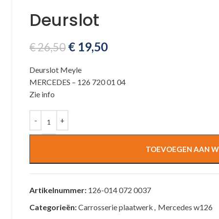
Deurslot
€
19,50
€
26,50
Deurslot Meyle
MERCEDES – 126 720 01 04
Zie info
TOEVOEGEN AAN W
Artikelnummer:
126-014 072 0037
Categorieën:
Carrosserie plaatwerk
,
Mercedes w126