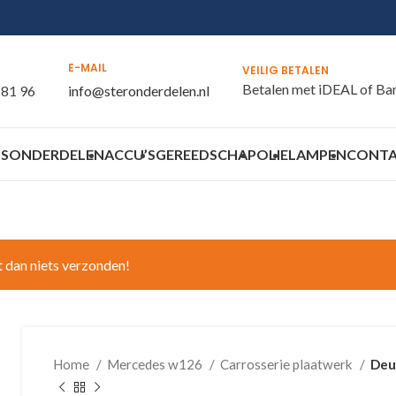
E-MAIL
VEILIG BETALEN
Betalen met iDEAL of Ba
 81 96
info@steronderdelen.nl
S
ONDERDELEN
ACCU’S
GEREEDSCHAP
OLIE
LAMPEN
CONT
t dan niets verzonden!
Home
Mercedes w126
Carrosserie plaatwerk
Deu