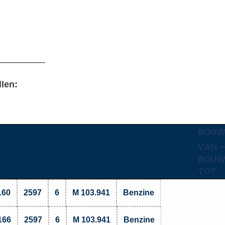
———————–
llen:
BOUW
VAN 
BOUW
TOT
160
2597
6
M 103.941
Benzine
166
2597
6
M 103.941
Benzine