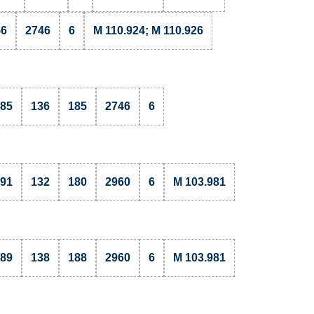
56
2746
6
M 110.924; M 110.926
.85
136
185
2746
6
.91
132
180
2960
6
M 103.981
.89
138
188
2960
6
M 103.981