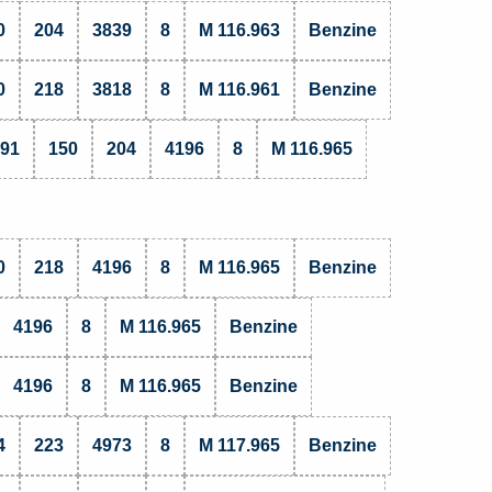
0
204
3839
8
M 116.963
Benzine
0
218
3818
8
M 116.961
Benzine
.91
150
204
4196
8
M 116.965
0
218
4196
8
M 116.965
Benzine
4196
8
M 116.965
Benzine
4196
8
M 116.965
Benzine
4
223
4973
8
M 117.965
Benzine