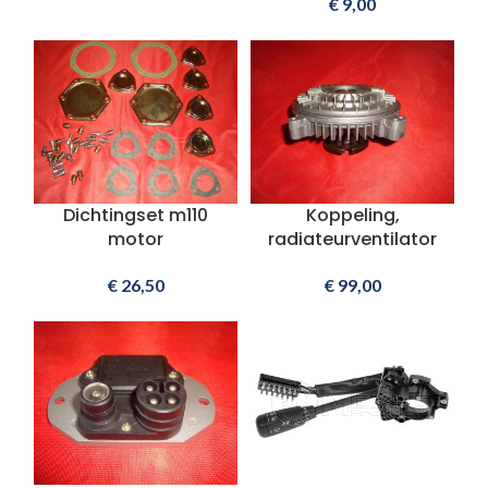
€
9,00
Dichtingset m110
Koppeling,
motor
radiateurventilator
€
26,50
€
99,00