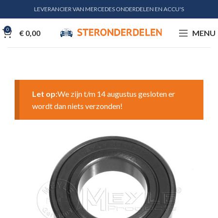
LEVERANCIER VAN MERCEDES ONDERDELEN EN ACCU'S
0
€
0,00
MENU
Let op:
We zijn t/m 14 augustus gesloten er
wordt dan niets verzonden!