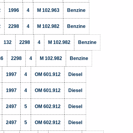
2
1996
4
M 102.963
Benzine
2
2298
4
M 102.982
Benzine
132
2298
4
M 102.982
Benzine
36
2298
4
M 102.982
Benzine
1997
4
OM 601.912
Diesel
1997
4
OM 601.912
Diesel
2497
5
OM 602.912
Diesel
2497
5
OM 602.912
Diesel