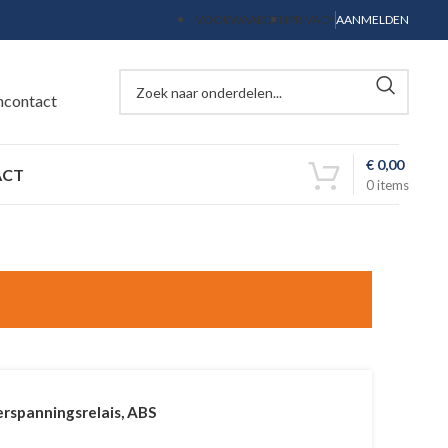
VOORWAARDEN
PRIVACY
AANMELDEN
ncontact
€
0,00
ACT
0
items
rspanningsrelais, ABS