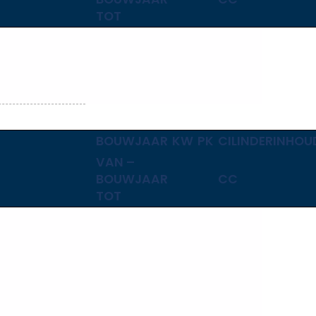
TOT
BOUWJAAR
KW
PK
CILINDERINHOU
VAN –
BOUWJAAR
CC
TOT