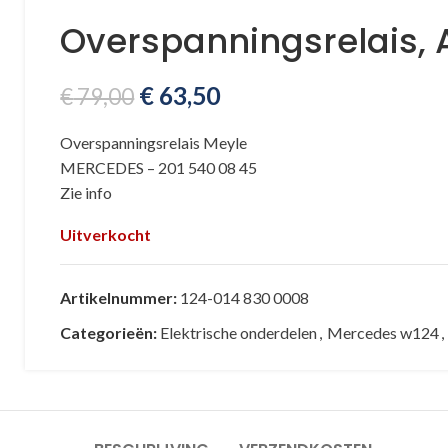
Overspanningsrelais, 
€
63,50
€
79,00
Overspanningsrelais Meyle
MERCEDES – 201 540 08 45
Zie info
Uitverkocht
Artikelnummer:
124-014 830 0008
Categorieën:
Elektrische onderdelen
,
Mercedes w124
,