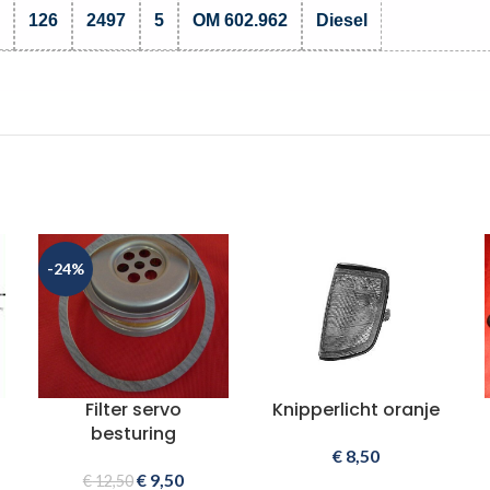
126
2497
5
OM 602.962
Diesel
-24%
Filter servo
Knipperlicht oranje
besturing
€
8,50
€
9,50
€
12,50