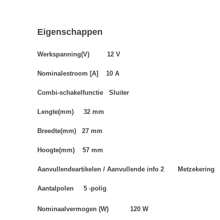
Eigenschappen
Werkspanning(V) 12 V
Nominalestroom [A] 10 A
Combi-schakelfunctie Sluiter
Lengte(mm) 32 mm
Breedte(mm) 27 mm
Hoogte(mm) 57 mm
Aanvullendeartikelen / Aanvullende info 2 Metzekering
Aantalpolen 5 -polig
Nominaalvermogen (W) 120 W