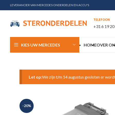
LEVERANCIER VAN MERCEDES ONDERDELEN EN ACCU'S
TELEFOON
+31 6 19 20
KIES UW MERCEDES
HOME
OVER ON
Let op:
We zijn t/m 14 augustus gesloten er word
-20%