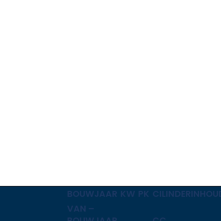
BOUWJAAR
KW
PK
CILINDERINHOU
VAN –
BOUWJAAR
CC