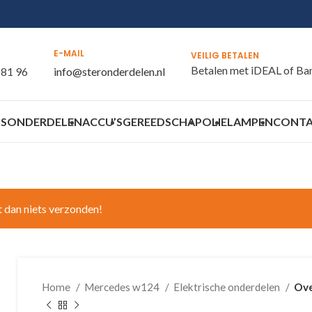
E-MAIL
VEILIG BETALEN
Betalen met iDEAL of Ba
 81 96
info@steronderdelen.nl
S
ONDERDELEN
ACCU’S
GEREEDSCHAP
OLIE
LAMPEN
CONT
t dan niets verzonden!
Home
Mercedes w124
Elektrische onderdelen
Ove