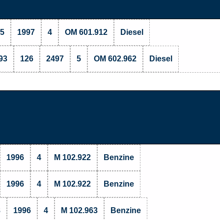
5
1997
4
OM 601.912
Diesel
93
126
2497
5
OM 602.962
Diesel
1996
4
M 102.922
Benzine
1996
4
M 102.922
Benzine
8
1996
4
M 102.963
Benzine