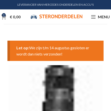
LEVERANCIER VAN MERCEDES ONDERDELEN EN ACCU'S
0
€
0,00
MENU
Let op:
We zijn t/m 14 augustus gesloten er
wordt dan niets verzonden!