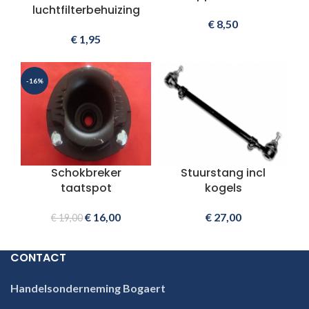
luchtfilterbehuizing
€
8,50
€
1,95
-16%
Schokbreker
Stuurstang incl
taatspot
kogels
€
16,00
€
27,00
€
19,00
CONTACT
Handelsonderneming Bogaert