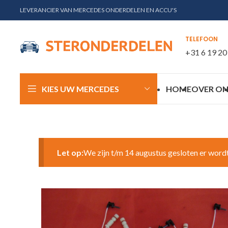
LEVERANCIER VAN MERCEDES ONDERDELEN EN ACCU'S
TELEFOON
+31 6 19 20
KIES UW MERCEDES
HOME
OVER ON
Let op:
We zijn t/m 14 augustus gesloten er word