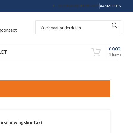
VOORWAARDEN
PRIVACY
AANMELDEN
ncontact
€
0,00
ACT
0
items
rschuwingskontakt