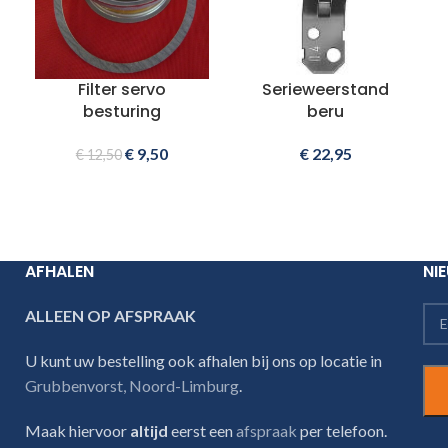
Filter servo
Serieweerstand
besturing
beru
€
9,50
€
22,95
€
12,50
AFHALEN
NI
ALLEEN OP AFSPRAAK
U kunt uw bestelling ook afhalen bij ons op locatie in
Grubbenvorst, Noord-Limburg
.
Maak hiervoor
altijd
eerst een
afspraak
per telefoon.