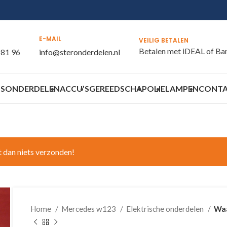
E-MAIL
VEILIG BETALEN
Betalen met iDEAL of Ba
 81 96
info@steronderdelen.nl
S
ONDERDELEN
ACCU’S
GEREEDSCHAP
OLIE
LAMPEN
CONT
t dan niets verzonden!
Home
Mercedes w123
Elektrische onderdelen
Waa