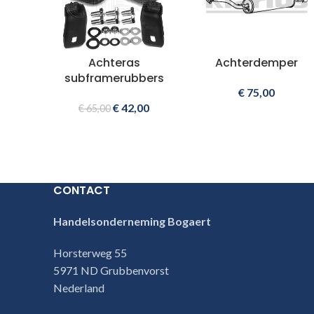
Achteras
Achterdemper
subframerubbers
€
75,00
€
42,00
€
65,00
CONTACT
Handelsonderneming Bogaert
Horsterweg 55
5971 ND Grubbenvorst
Nederland