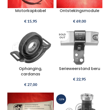
Motorkapkabel
Ontstekingsmodule
€
15,95
€
69,00
SOLD
OUT
Ophanging,
Serieweerstand beru
cardanas
€
22,95
€
27,00
-13%