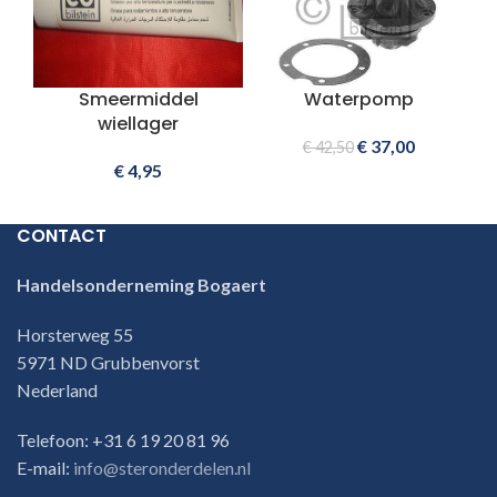
Smeermiddel
Waterpomp
wiellager
€
37,00
€
42,50
€
4,95
CONTACT
Handelsonderneming Bogaert
Horsterweg 55
5971 ND Grubbenvorst
Nederland
Telefoon: +31 6 19 20 81 96
E-mail:
info@steronderdelen.nl