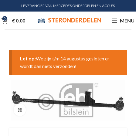
LEVERANCIER VAN MERCEDES ONDERDELEN EN ACCU'S
0
€
0,00
MENU
Let op:
We zijn t/m 14 augustus gesloten er
wordt dan niets verzonden!
Klik voor vergroting