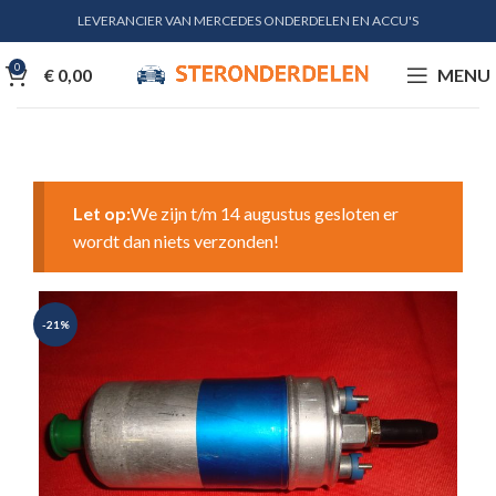
LEVERANCIER VAN MERCEDES ONDERDELEN EN ACCU'S
0
€
0,00
MENU
Let op:
We zijn t/m 14 augustus gesloten er
wordt dan niets verzonden!
-21%