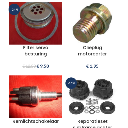
-24%
Filter servo
Olieplug
besturing
motorcarter
€
9,50
€
1,95
€
12,50
-30%
Remlichtschakelaar
Reparatieset
subframe achter