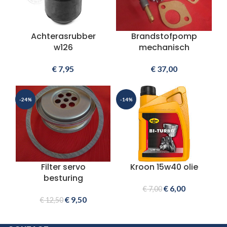
Achterasrubber
Brandstofpomp
w126
mechanisch
€
7,95
€
37,00
-24%
-14%
Filter servo
Kroon 15w40 olie
besturing
€
6,00
€
7,00
€
9,50
€
12,50