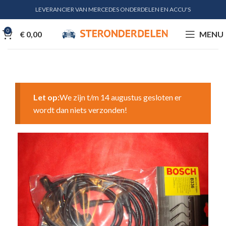
LEVERANCIER VAN MERCEDES ONDERDELEN EN ACCU'S
0
€
0,00
MENU
Let op:
We zijn t/m 14 augustus gesloten er
wordt dan niets verzonden!