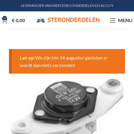
LEVERANCIER VAN MERCEDES ONDERDELEN EN ACCU'S
0
€
0,00
MENU
Let op:
We zijn t/m 14 augustus gesloten er
wordt dan niets verzonden!