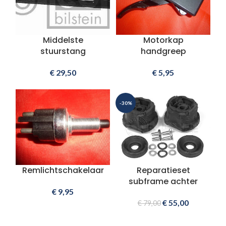
Middelste
Motorkap
stuurstang
handgreep
€
29,50
€
5,95
-30%
Remlichtschakelaar
Reparatieset
subframe achter
€
9,95
€
55,00
€
79,00