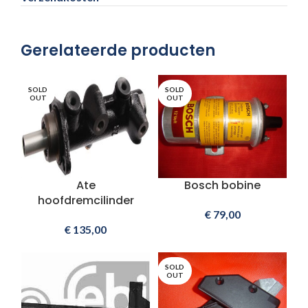
Gerelateerde producten
SOLD
SOLD
OUT
OUT
Ate
Bosch bobine
hoofdremcilinder
€
79,00
€
135,00
SOLD
OUT