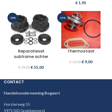
€
1,95
-30%
-25%
Reparatieset
Thermostaat
subframe achter
€
9,00
€
12,00
€
55,00
€
79,00
CONTACT
Handelsonderneming Bogaert
Horsterweg 55
5971 ND Grubbenvorst