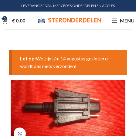
LEVERANCIER VAN MERCEDES ONDERDELEN EN ACCU'S
0
€
0,00
MENU
Let op:
We zijn t/m 14 augustus gesloten er
wordt dan niets verzonden!
Klik voor vergroting