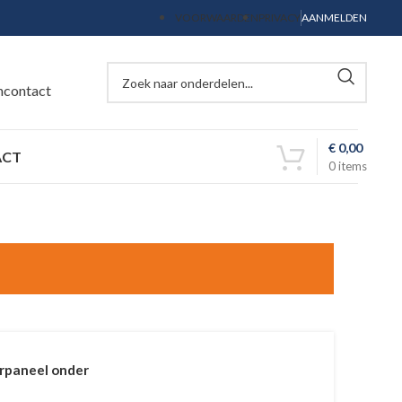
VOORWAARDEN
PRIVACY
AANMELDEN
ncontact
€
0,00
ACT
0
items
rpaneel onder