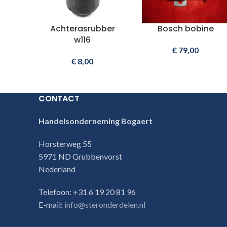
Achterasrubber
Bosch bobine
w116
€
79,00
€
8,00
CONTACT
Handelsonderneming Bogaert
Horsterweg 55
5971 ND Grubbenvorst
Nederland
Telefoon: +31 6 19 20 81 96
E-mail:
info@steronderdelen.nl