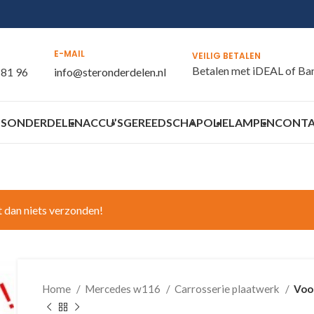
E-MAIL
VEILIG BETALEN
Betalen met iDEAL of Ba
 81 96
info@steronderdelen.nl
S
ONDERDELEN
ACCU’S
GEREEDSCHAP
OLIE
LAMPEN
CONT
t dan niets verzonden!
Home
Mercedes w116
Carrosserie plaatwerk
Voo