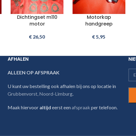
Dichtingset m110
Motorkap
motor
handgreep
€
26,50
€
5,95
AFHALEN
NI
ALLEEN OP AFSPRAAK
U kunt uw bestelling ook afhalen bij ons op locatie in
Grubbenvorst, Noord-Limburg
.
Maak hiervoor
altijd
eerst een
afspraak
per telefoon.