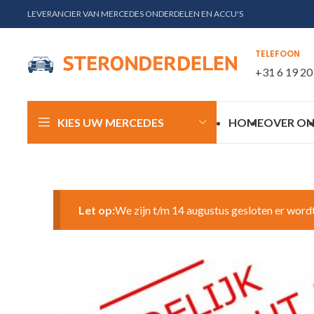
LEVERANCIER VAN MERCEDES ONDERDELEN EN ACCU'S
TELEFOON
+31 6 19 20
KIES UW MERCEDES
HOME
OVER ON
Let op:
We zijn t/m 14 augustus gesloten er word