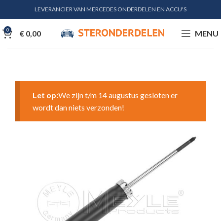
LEVERANCIER VAN MERCEDES ONDERDELEN EN ACCU'S
0
€
0,00
MENU
Let op:
We zijn t/m 14 augustus gesloten er
wordt dan niets verzonden!