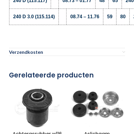
240 D (115.117)
08.73 – 01.77
48
65
240
240 D 3.0 (115.114)
08.74 – 11.76
59
80
Verzendkosten
Gerelateerde producten
Achterasrubber w116
Aslichaam