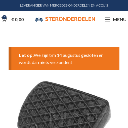
LEVERANCIER VAN MERCEDES ONDERDELEN EN ACCU'S
0
€
0,00
MENU
Let op:
We zijn t/m 14 augustus gesloten er
wordt dan niets verzonden!