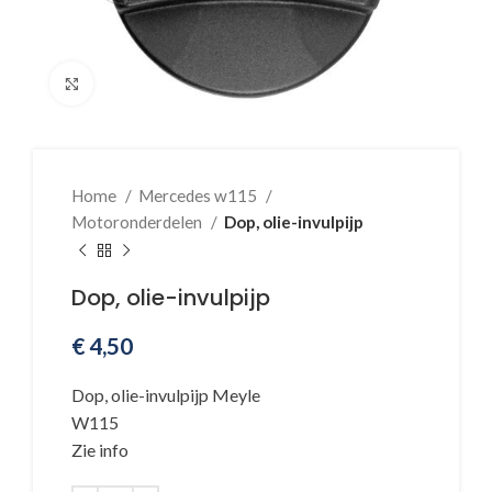
Klik voor vergroting
Home
Mercedes w115
Motoronderdelen
Dop, olie-invulpijp
Dop, olie-invulpijp
€
4,50
Dop, olie-invulpijp Meyle
W115
Zie info