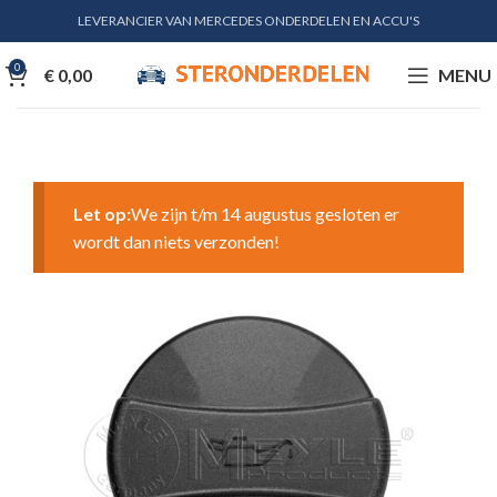
LEVERANCIER VAN MERCEDES ONDERDELEN EN ACCU'S
0
€
0,00
MENU
Let op:
We zijn t/m 14 augustus gesloten er
wordt dan niets verzonden!