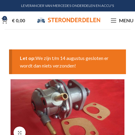
LEVERANCIER VAN MERCEDES ONDERDELEN EN ACCU'S
0
€
0,00
MENU
Let op:
We zijn t/m 14 augustus gesloten er
wordt dan niets verzonden!
Klik voor vergroting