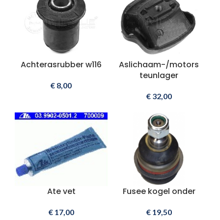
Achterasrubber w116
Aslichaam-/motors
teunlager
€
8,00
€
32,00
Ate vet
Fusee kogel onder
€
17,00
€
19,50