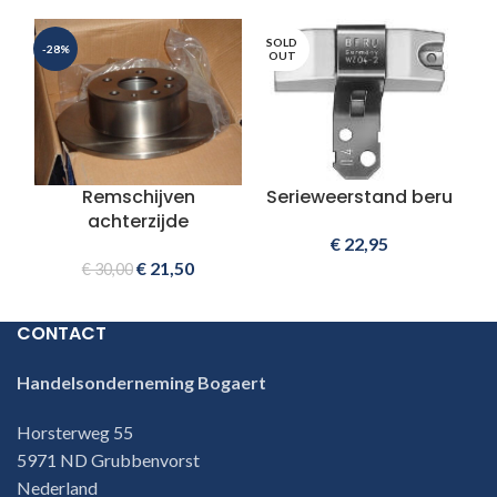
SOLD
-28%
OUT
Remschijven
Serieweerstand beru
achterzijde
€
22,95
€
21,50
€
30,00
CONTACT
Handelsonderneming Bogaert
Horsterweg 55
5971 ND Grubbenvorst
Nederland