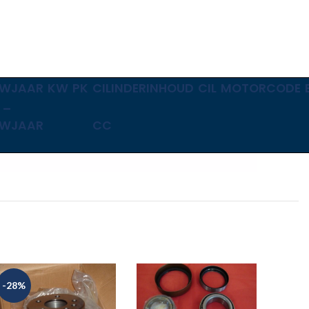
WJAAR
KW
PK
CILINDERINHOUD
CIL
MOTORCODE
 –
WJAAR
CC
-28%