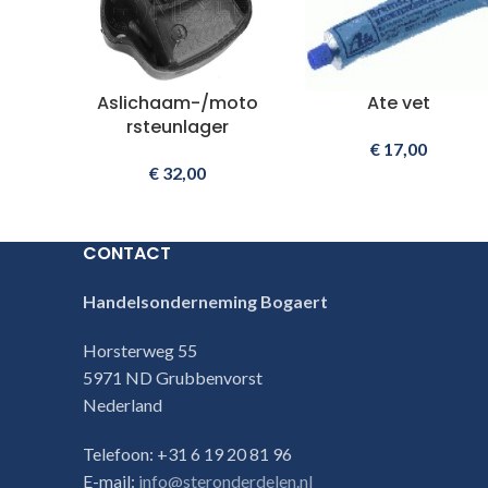
Aslichaam-/moto
Ate vet
rsteunlager
€
17,00
€
32,00
CONTACT
Handelsonderneming Bogaert
Horsterweg 55
5971 ND Grubbenvorst
Nederland
Telefoon: +31 6 19 20 81 96
E-mail:
info@steronderdelen.nl