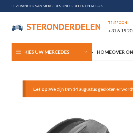
LEVERANCIER VAN MERCEDES ONDERDELEN EN ACCU'S
TELEFOON
+31 6 19 20
KIES UW MERCEDES
HOME
OVER ON
Let op:
We zijn t/m 14 augustus gesloten er word