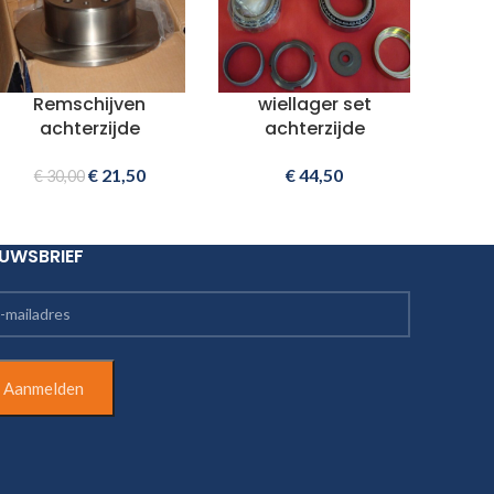
Remschijven
wiellager set
achterzijde
achterzijde
€
21,50
€
44,50
€
30,00
EUWSBRIEF