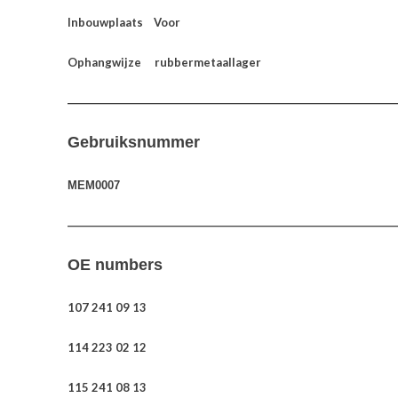
Inbouwplaats Voor
Ophangwijze rubbermetaallager
—————————————————————————————
Gebruiksnummer
MEM0007
—————————————————————————————
OE numbers
107 241 09 13
114 223 02 12
115 241 08 13