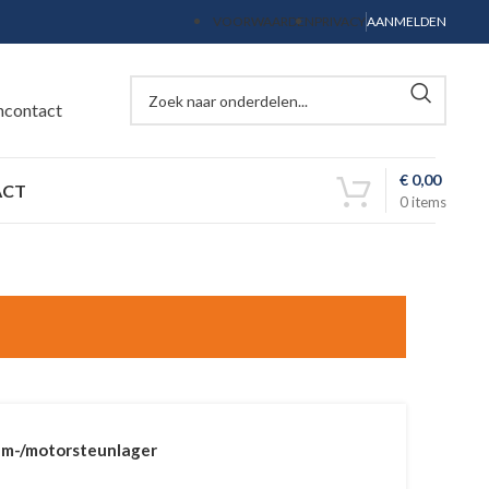
VOORWAARDEN
PRIVACY
AANMELDEN
ncontact
€
0,00
ACT
0
items
am-/motorsteunlager