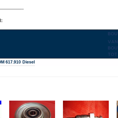
———————–
l:
BOU
VAN
BOU
TOT
OM 617.910
Diesel