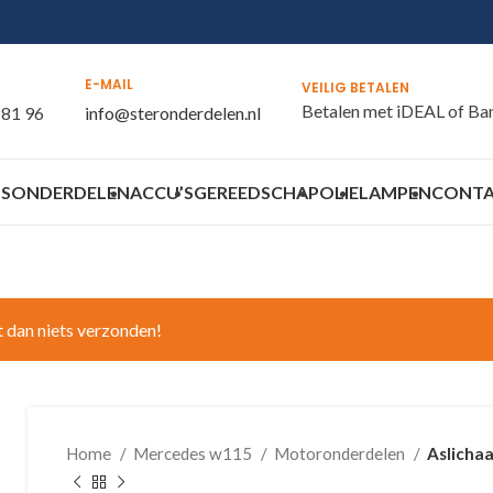
E-MAIL
VEILIG BETALEN
Betalen met iDEAL of Ba
 81 96
info@steronderdelen.nl
S
ONDERDELEN
ACCU’S
GEREEDSCHAP
OLIE
LAMPEN
CONT
t dan niets verzonden!
Home
Mercedes w115
Motoronderdelen
Aslicha