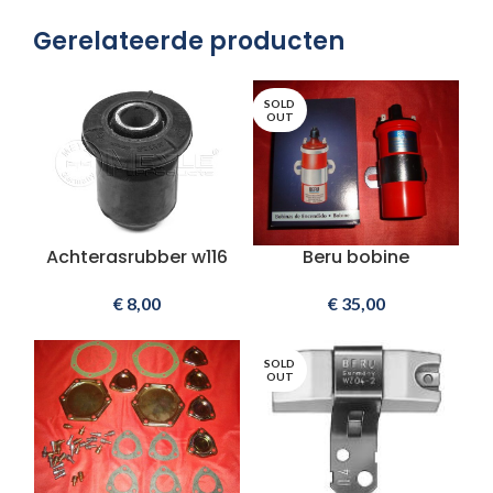
Gerelateerde producten
SOLD
OUT
Achterasrubber w116
Beru bobine
€
8,00
€
35,00
SOLD
OUT