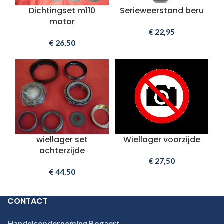
Dichtingset m110
Serieweerstand beru
motor
€
22,95
€
26,50
wiellager set
Wiellager voorzijde
achterzijde
€
27,50
€
44,50
CONTACT
Handelsonderneming Bogaert