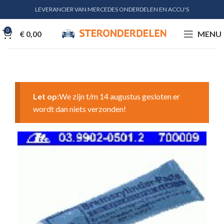
LEVERANCIER VAN MERCEDES ONDERDELEN EN ACCU'S
0
€
0,00
MENU
Let op:
We zijn t/m 14 augustus gesloten er
wordt dan niets verzonden!