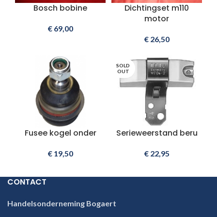
Bosch bobine
Dichtingset m110
motor
€
69,00
€
26,50
SOLD
OUT
Fusee kogel onder
Serieweerstand beru
€
19,50
€
22,95
CONTACT
Handelsonderneming Bogaert