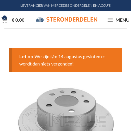
LEVERANCIER VAN MERCEDES ONDERDELEN EN ACCU'S
0
€
0,00
MENU
Let op:
We zijn t/m 14 augustus gesloten er
wordt dan niets verzonden!