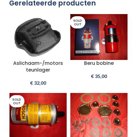
Gerelateerde producten
SOLD
OUT
Aslichaam-/motors
Beru bobine
teunlager
€
35,00
€
32,00
SOLD
OUT