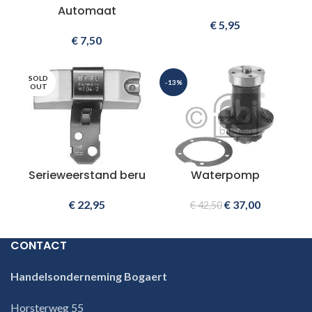
Automaat
€
5,95
€
7,50
SOLD
-13%
OUT
Serieweerstand beru
Waterpomp
€
22,95
€
37,00
€
42,50
CONTACT
Handelsonderneming Bogaert
Horsterweg 55