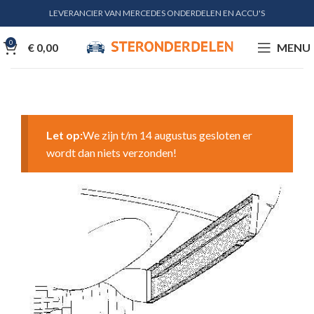
LEVERANCIER VAN MERCEDES ONDERDELEN EN ACCU'S
0
€
0,00
MENU
Let op:
We zijn t/m 14 augustus gesloten er
wordt dan niets verzonden!