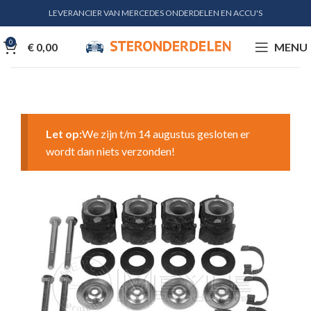
LEVERANCIER VAN MERCEDES ONDERDELEN EN ACCU'S
0
€
0,00
MENU
Let op:
We zijn t/m 14 augustus gesloten er
wordt dan niets verzonden!