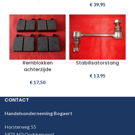
€
39,95
Remblokken
Stabilisatorstang
achterzijde
€
13,95
€
17,50
CONTACT
Handelsonderneming Bogaert
Horsterweg 55
5971 ND Grubbenvorst