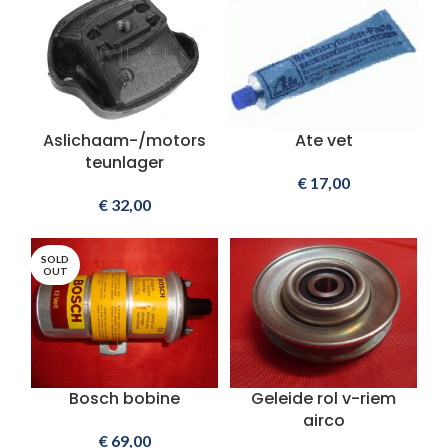
Aslichaam-/motors
Ate vet
teunlager
€
17,00
€
32,00
SOLD
OUT
Bosch bobine
Geleide rol v-riem
airco
€
69,00