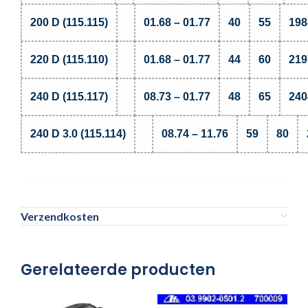
200 D (115.115)
01.68 – 01.77
40
55
198
220 D (115.110)
01.68 – 01.77
44
60
219
240 D (115.117)
08.73 – 01.77
48
65
240
240 D 3.0 (115.114)
08.74 – 11.76
59
80
Verzendkosten
Gerelateerde producten