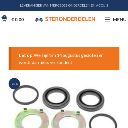
LEVERANCIER VAN MERCEDES ONDERDELEN EN ACCU'S
0
€
0,00
MENU
Let op:
We zijn t/m 14 augustus gesloten er
wordt dan niets verzonden!
-33%