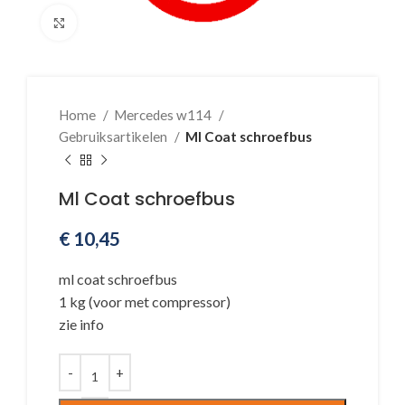
Klik voor vergroting
Home
Mercedes w114
Gebruiksartikelen
Ml Coat schroefbus
Ml Coat schroefbus
€
10,45
ml coat schroefbus
1 kg (voor met compressor)
zie info