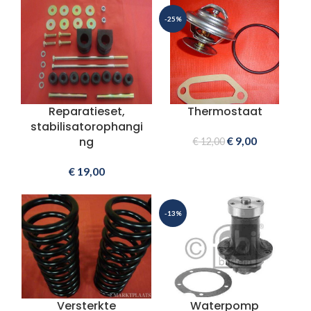
-25%
Reparatieset,
Thermostaat
stabilisatorophangi
ng
€
9,00
€
12,00
€
19,00
-13%
Versterkte
Waterpomp