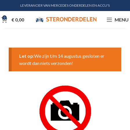
LEVERANCIER VAN MERCEDES ONDERDELEN EN ACCU'S
0
€
0,00
MENU
Let op:
We zijn t/m 14 augustus gesloten er
wordt dan niets verzonden!