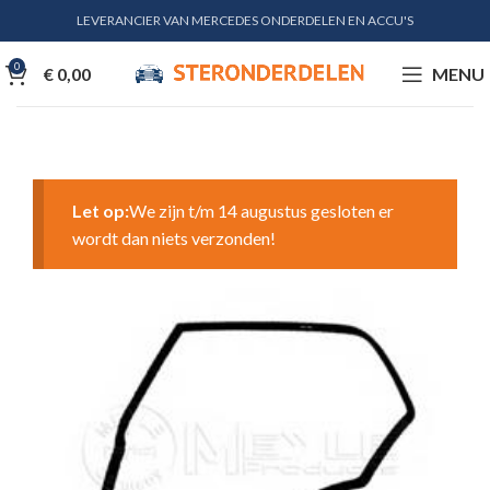
LEVERANCIER VAN MERCEDES ONDERDELEN EN ACCU'S
0
€
0,00
MENU
Let op:
We zijn t/m 14 augustus gesloten er
wordt dan niets verzonden!