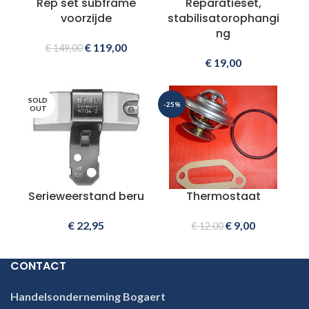
Rep set subframe
Reparatieset,
voorzijde
stabilisatorophangi
ng
€
119,00
€
149,00
€
19,00
SOLD
-25%
OUT
Serieweerstand beru
Thermostaat
€
22,95
€
9,00
€
12,00
CONTACT
Handelsonderneming Bogaert